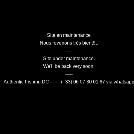
nostrum itaque et
Name
Amateur
Site en maintenance
Nous revenons très bientôt.
-----
Site under maintenance.
We'll be back very soon.
-----
Authentic Fishing DC —— (+33) 06 07 30 01 67 via whatsap